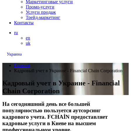
Маркетинговые услуги
Промо-услуги
Услуги продаж
Трейд-маркетинг
Контакты
ru
en
uk
Украина
Главная
Кадровый учет в Украине - Financial Chain Corporation
Кадровый учет в Украине - Financial
Chain Corporation
На сегодняшний день все большей
популярностью пользуется аутсорсинг
кадрового учета. FCHAİN предоставляет
кадровые услуги в Киеве на высшем
профессиональном уровне.